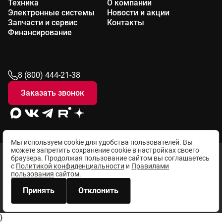
Техника
О компании
Электронные системы
Новости и акции
Запчасти и сервис
Контакты
Финансирование
8 (800) 444-21-38
Заказать звонок
Мы используем cookie для удобства пользователей. Вы
можете запретить сохранение cookie в настройках своего
браузера. Продолжая пользование сайтом вы соглашаетесь
© 2026 Все права защищены. All rights reserved SOTRANS
с
Политикой конфиденциальности
и
Правилами
пользования
сайтом.
Пользовательское соглашение
Принять
Отклонить
Политика конфиденциальности
}